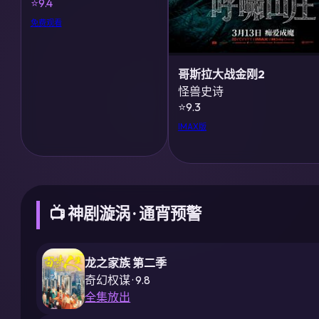
⭐9.4
免费观看
哥斯拉大战金刚2
怪兽史诗
⭐9.3
IMAX版
📺 神剧漩涡 · 通宵预警
龙之家族 第二季
奇幻权谋 · 9.8
全集放出