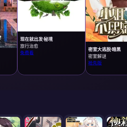
现在就出发·秘境
旅行治愈
密室大逃脱·暗黑
免费看
密室解谜
抢先版