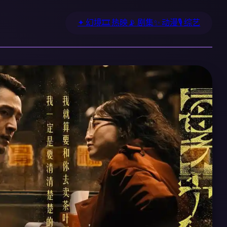
✦ 幻境
🎞️ 热映
📡 剧集
✨ 动漫
🎙️ 综艺