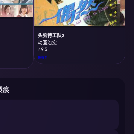
头脑特工队2
动画治愈
⭐9.5
免费看
裂痕