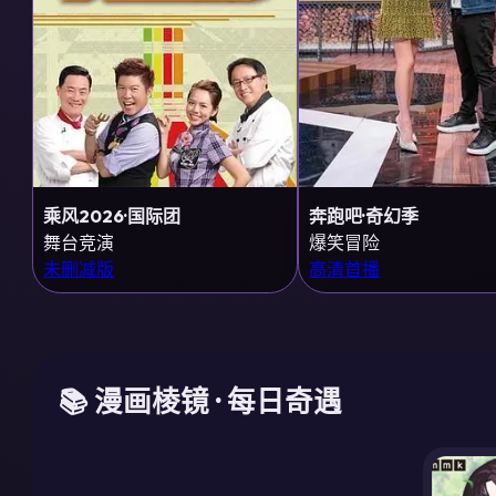
乘风2026·国际团
奔跑吧·奇幻季
舞台竞演
爆笑冒险
未删减版
高清首播
📚 漫画棱镜 · 每日奇遇