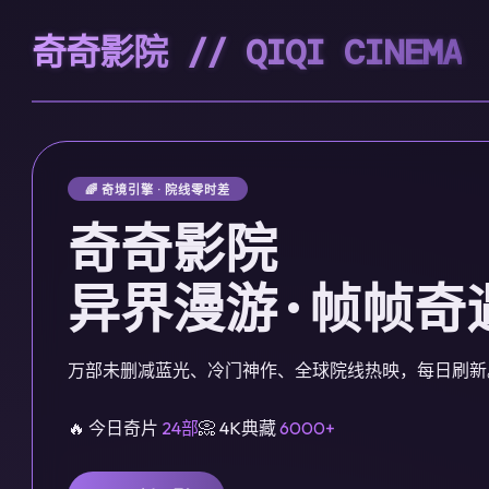
奇奇影院 // QIQI CINEMA
🌈 奇境引擎 · 院线零时差
奇奇影院
异界漫游 · 帧帧奇
万部未删减蓝光、冷门神作、全球院线热映，每日刷新
🔥 今日奇片
24部
📀 4K典藏
6000+