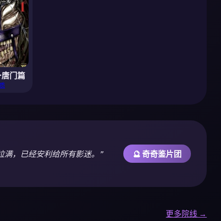
·唐门篇
质
拉满，已经安利给所有影迷。”
🔮 奇奇鉴片团
更多院线 →