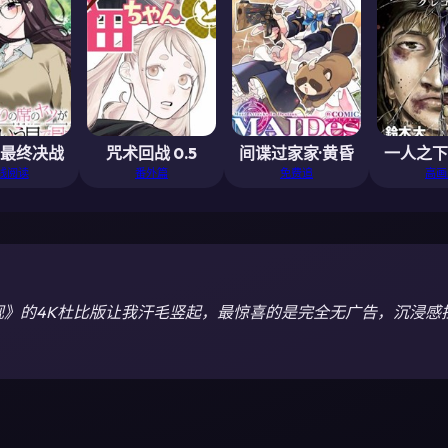
·最终决战
咒术回战 0.5
间谍过家家·黄昏
一人之下
线阅读
番外篇
免费追
高画
舰》的4K杜比版让我汗毛竖起，最惊喜的是完全无广告，沉浸感