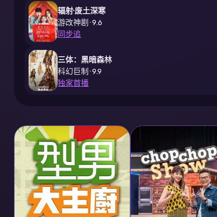
辐射·废土深寒
游改神剧 · 9.6
同步追
三体：黑暗森林
科幻巨制 · 9.9
独家首播