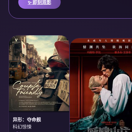
✨ 即刻观影
异形：夺命舰
科幻惊悚