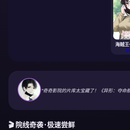
海贼王
在
“奇奇影院的片库太宝藏了！《异形：夺命
🎬 院线奇袭 · 极速尝鲜