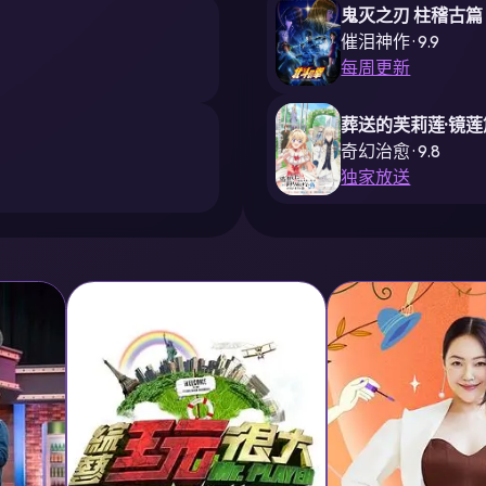
鬼灭之刃 柱稽古篇
催泪神作 · 9.9
每周更新
葬送的芙莉莲·镜莲
奇幻治愈 · 9.8
独家放送