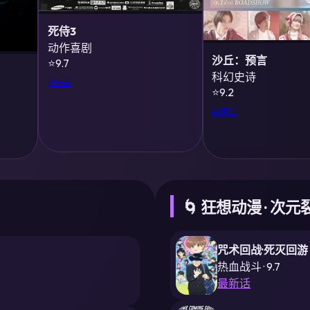
死侍3
动作喜剧
沙丘：预言
⭐9.7
科幻史诗
抢先看
⭐9.2
4K蓝光
🌀 狂想动漫 · 次元
咒术回战·死灭回游
热血战斗 · 9.7
最新话